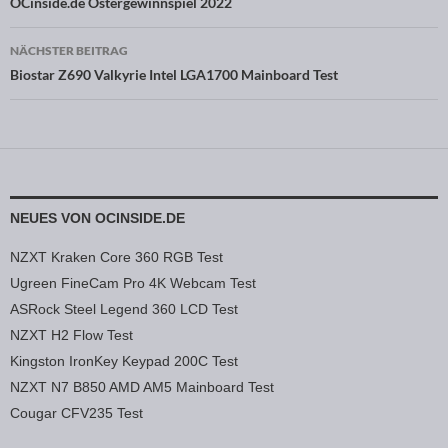
Beitragsnavigation
OCinside.de Ostergewinnspiel 2022
NÄCHSTER BEITRAG
Biostar Z690 Valkyrie Intel LGA1700 Mainboard Test
NEUES VON OCINSIDE.DE
NZXT Kraken Core 360 RGB Test
Ugreen FineCam Pro 4K Webcam Test
ASRock Steel Legend 360 LCD Test
NZXT H2 Flow Test
Kingston IronKey Keypad 200C Test
NZXT N7 B850 AMD AM5 Mainboard Test
Cougar CFV235 Test