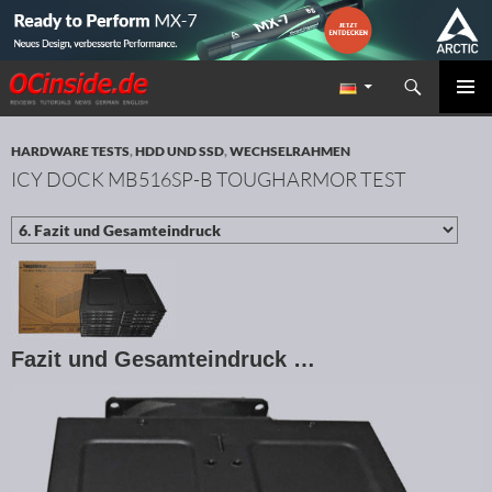
Suchen
Redaktion ocinside.de PC Hardware Portal
ZUM INHALT SPRINGEN
PRIMÄR
MENÜ
HARDWARE TESTS
,
HDD UND SSD
,
WECHSELRAHMEN
ICY DOCK MB516SP-B TOUGHARMOR TEST
Fazit und Gesamteindruck …