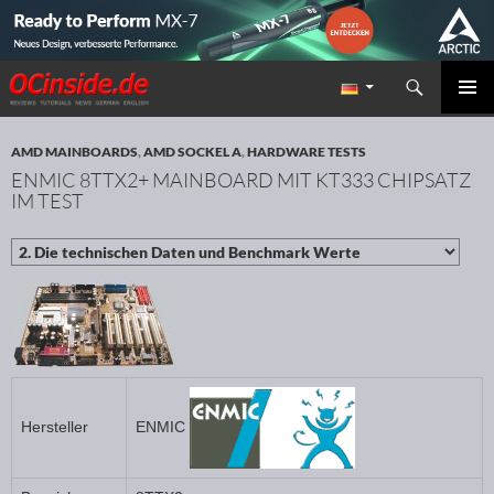
Suchen
Redaktion ocinside.de PC Hardware Portal
ZUM INHALT SPRINGEN
PRIMÄR
MENÜ
AMD MAINBOARDS
,
AMD SOCKEL A
,
HARDWARE TESTS
ENMIC 8TTX2+ MAINBOARD MIT KT333 CHIPSATZ
IM TEST
ENMIC
Hersteller