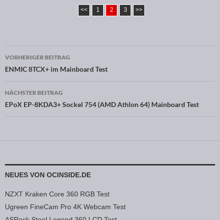
<<
1
2
3
>>
VORHERIGER BEITRAG
Beitragsnavigation
ENMIC 8TCX+ im Mainboard Test
NÄCHSTER BEITRAG
EPoX EP-8KDA3+ Sockel 754 (AMD Athlon 64) Mainboard Test
NEUES VON OCINSIDE.DE
NZXT Kraken Core 360 RGB Test
Ugreen FineCam Pro 4K Webcam Test
ASRock Steel Legend 360 LCD Test