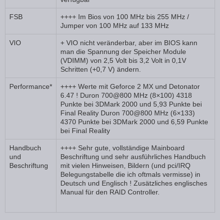
FSB
++++ Im Bios von 100 MHz bis 255 MHz /
Jumper von 100 MHz auf 133 MHz
VIO
+ VIO nicht veränderbar, aber im BIOS kann
man die Spannung der Speicher Module
(VDIMM) von 2,5 Volt bis 3,2 Volt in 0,1V
Schritten (+0,7 V) ändern.
Performance*
++++ Werte mit Geforce 2 MX und Detonator
6.47 ! Duron 700@800 MHz (8×100) 4318
Punkte bei 3DMark 2000 und 5,93 Punkte bei
Final Reality Duron 700@800 MHz (6×133)
4370 Punkte bei 3DMark 2000 und 6,59 Punkte
bei Final Reality
Handbuch
++++ Sehr gute, vollständige Mainboard
und
Beschriftung und sehr ausführliches Handbuch
Beschriftung
mit vielen Hinweisen, Bildern (und pci/IRQ
Belegungstabelle die ich oftmals vermisse) in
Deutsch und Englisch ! Zusätzliches englisches
Manual für den RAID Controller.