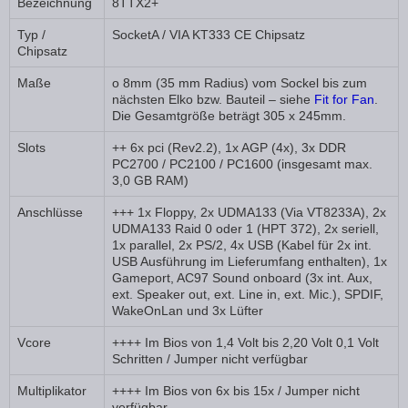
Bezeichnung
8TTX2+
Typ /
SocketA / VIA KT333 CE Chipsatz
Chipsatz
Maße
o 8mm (35 mm Radius) vom Sockel bis zum
nächsten Elko bzw. Bauteil – siehe
Fit for Fan
.
Die Gesamtgröße beträgt 305 x 245mm.
Slots
++ 6x pci (Rev2.2), 1x AGP (4x), 3x DDR
PC2700 / PC2100 / PC1600 (insgesamt max.
3,0 GB RAM)
Anschlüsse
+++ 1x Floppy, 2x UDMA133 (Via VT8233A), 2x
UDMA133 Raid 0 oder 1 (HPT 372), 2x seriell,
1x parallel, 2x PS/2, 4x USB (Kabel für 2x int.
USB Ausführung im Lieferumfang enthalten), 1x
Gameport, AC97 Sound onboard (3x int. Aux,
ext. Speaker out, ext. Line in, ext. Mic.), SPDIF,
WakeOnLan und 3x Lüfter
Vcore
++++ Im Bios von 1,4 Volt bis 2,20 Volt 0,1 Volt
Schritten / Jumper nicht verfügbar
Multiplikator
++++ Im Bios von 6x bis 15x / Jumper nicht
verfügbar