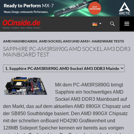
Suchen
Redaktion ocinside.de PC Hardware Portal
ZUM INHALT SPRINGEN
PRIMÄR
MENÜ
AMD MAINBOARDS
,
AMD SOCKEL AM3 UND AM3+
,
HARDWARE TESTS
SAPPHIRE PC-AM3RS890G AMD SOCKEL AM3 DDR3
MAINBOARD TEST
Mit dem PC-AM3RS890G bringt
Sapphire ein hochwertiges AMD
Sockel AM3 DDR3 Mainboard auf
den Markt, das auf dem aktuellen AMD 890GX Chipsatz und
der SB850 Southbridge basiert. Den AMD 890GX Chipsatz
mit der schnellen onBoard HD4290 Grafikeinheit und
128MB Sideport Speicher kennen wir bereits aus vorigen