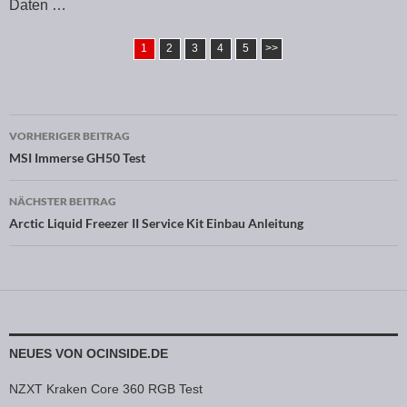
Daten …
1
2
3
4
5
>>
VORHERIGER BEITRAG
Beitragsnavigation
MSI Immerse GH50 Test
NÄCHSTER BEITRAG
Arctic Liquid Freezer II Service Kit Einbau Anleitung
NEUES VON OCINSIDE.DE
NZXT Kraken Core 360 RGB Test