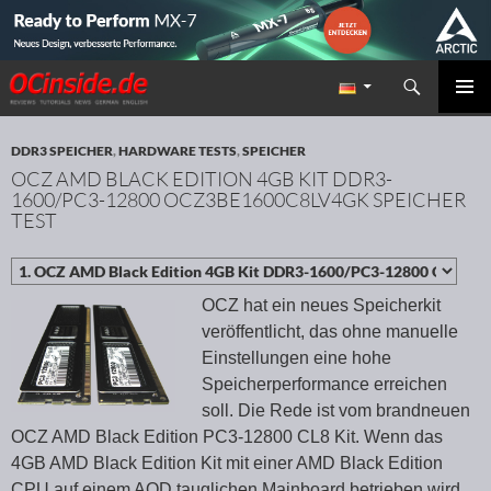
Suchen
Redaktion ocinside.de PC Hardware Portal
ZUM INHALT SPRINGEN
PRIMÄR
MENÜ
DDR3 SPEICHER
,
HARDWARE TESTS
,
SPEICHER
OCZ AMD BLACK EDITION 4GB KIT DDR3-
1600/PC3-12800 OCZ3BE1600C8LV4GK SPEICHER
TEST
OCZ hat ein neues Speicherkit
veröffentlicht, das ohne manuelle
Einstellungen eine hohe
Speicherperformance erreichen
soll. Die Rede ist vom brandneuen
OCZ AMD Black Edition PC3-12800 CL8 Kit. Wenn das
4GB AMD Black Edition Kit mit einer AMD Black Edition
CPU auf einem AOD tauglichen Mainboard betrieben wird,