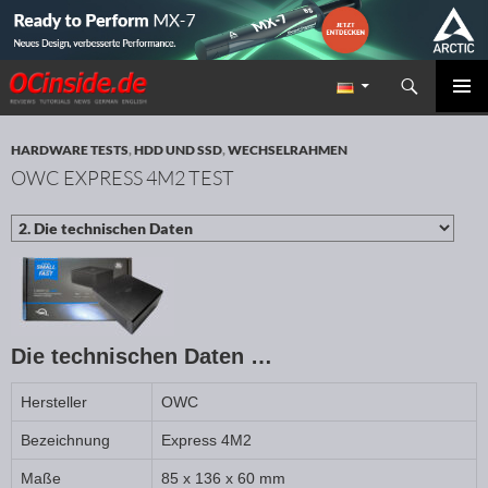
Suchen
Redaktion ocinside.de PC Hardware Portal
ZUM INHALT SPRINGEN
PRIMÄR
MENÜ
HARDWARE TESTS
,
HDD UND SSD
,
WECHSELRAHMEN
OWC EXPRESS 4M2 TEST
Die technischen Daten …
Hersteller
OWC
Bezeichnung
Express 4M2
Maße
85 x 136 x 60 mm