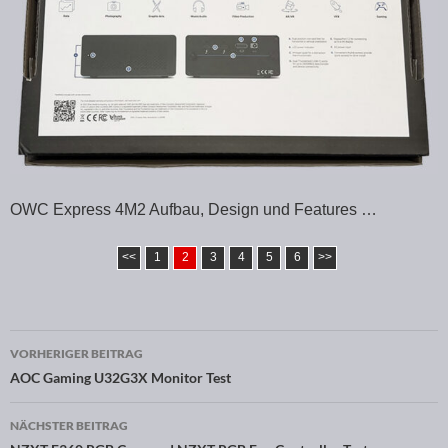
OWC Express 4M2 Aufbau, Design und Features …
<<
1
2
3
4
5
6
>>
VORHERIGER BEITRAG
Beitragsnavigation
AOC Gaming U32G3X Monitor Test
NÄCHSTER BEITRAG