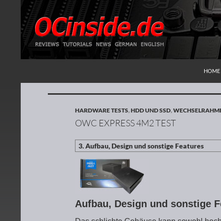
ZUM I
Suchen
Redaktion ocinside.de PC Hardware Portal
HOME
HARDWARE TESTS
,
HDD UND SSD
,
WECHSELRAHM
OWC EXPRESS 4M2 TEST
Aufbau, Design und sonstige 