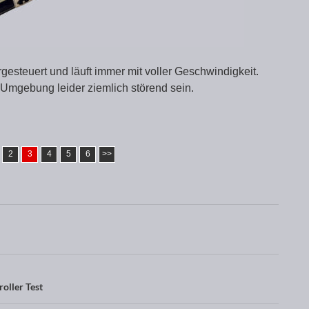
urgesteuert und läuft immer mit voller Geschwindigkeit.
n Umgebung leider ziemlich störend sein.
2
3
4
5
6
>>
ller Test