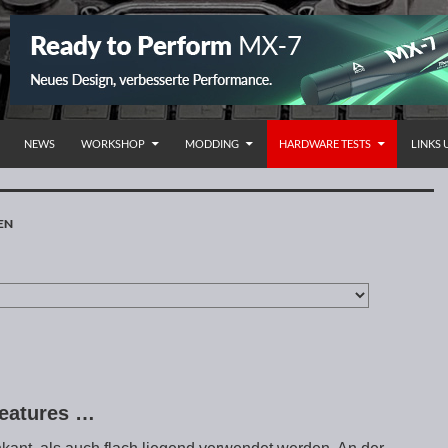
NHALT SPRINGEN
NEWS
WORKSHOP
MODDING
HARDWARE TESTS
LINKS
EN
Features …