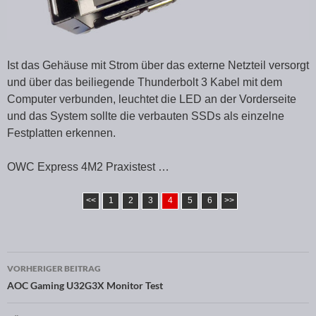
Ist das Gehäuse mit Strom über das externe Netzteil versorgt
und über das beiliegende Thunderbolt 3 Kabel mit dem
Computer verbunden, leuchtet die LED an der Vorderseite
und das System sollte die verbauten SSDs als einzelne
Festplatten erkennen.
OWC Express 4M2 Praxistest …
<<
1
2
3
4
5
6
>>
VORHERIGER BEITRAG
Beitragsnavigation
AOC Gaming U32G3X Monitor Test