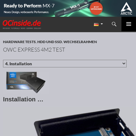
Suchen
Redaktion ocinside.de PC Hardware Portal
ZUM INHALT SPRINGEN
PRIMÄR
MENÜ
HARDWARE TESTS
,
HDD UND SSD
,
WECHSELRAHMEN
OWC EXPRESS 4M2 TEST
Installation …