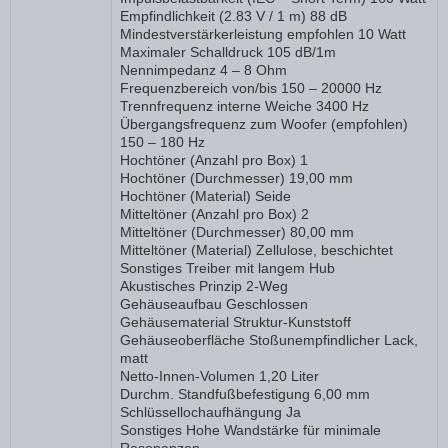
Empfindlichkeit (2.83 V / 1 m) 88 dB
Mindestverstärkerleistung empfohlen 10 Watt
Maximaler Schalldruck 105 dB/1m
Nennimpedanz 4 – 8 Ohm
Frequenzbereich von/bis 150 – 20000 Hz
Trennfrequenz interne Weiche 3400 Hz
Übergangsfrequenz zum Woofer (empfohlen)
150 – 180 Hz
Hochtöner (Anzahl pro Box) 1
Hochtöner (Durchmesser) 19,00 mm
Hochtöner (Material) Seide
Mitteltöner (Anzahl pro Box) 2
Mitteltöner (Durchmesser) 80,00 mm
Mitteltöner (Material) Zellulose, beschichtet
Sonstiges Treiber mit langem Hub
Akustisches Prinzip 2-Weg
Gehäuseaufbau Geschlossen
Gehäusematerial Struktur-Kunststoff
Gehäuseoberfläche Stoßunempfindlicher Lack,
matt
Netto-Innen-Volumen 1,20 Liter
Durchm. Standfußbefestigung 6,00 mm
Schlüssellochaufhängung Ja
Sonstiges Hohe Wandstärke für minimale