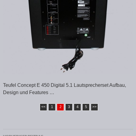
Teufel Concept E 450 Digital 5.1 Lautsprecherset Aufbau,
Design und Features …
<<
1
2
3
4
5
>>