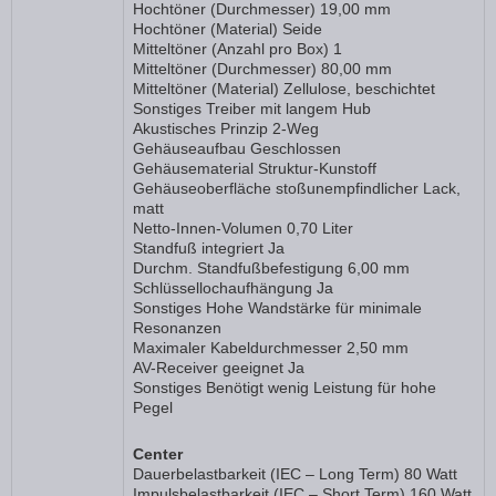
Hochtöner (Durchmesser) 19,00 mm
Hochtöner (Material) Seide
Mitteltöner (Anzahl pro Box) 1
Mitteltöner (Durchmesser) 80,00 mm
Mitteltöner (Material) Zellulose, beschichtet
Sonstiges Treiber mit langem Hub
Akustisches Prinzip 2-Weg
Gehäuseaufbau Geschlossen
Gehäusematerial Struktur-Kunstoff
Gehäuseoberfläche stoßunempfindlicher Lack,
matt
Netto-Innen-Volumen 0,70 Liter
Standfuß integriert Ja
Durchm. Standfußbefestigung 6,00 mm
Schlüssellochaufhängung Ja
Sonstiges Hohe Wandstärke für minimale
Resonanzen
Maximaler Kabeldurchmesser 2,50 mm
AV-Receiver geeignet Ja
Sonstiges Benötigt wenig Leistung für hohe
Pegel
Center
Dauerbelastbarkeit (IEC – Long Term) 80 Watt
Impulsbelastbarkeit (IEC – Short Term) 160 Watt