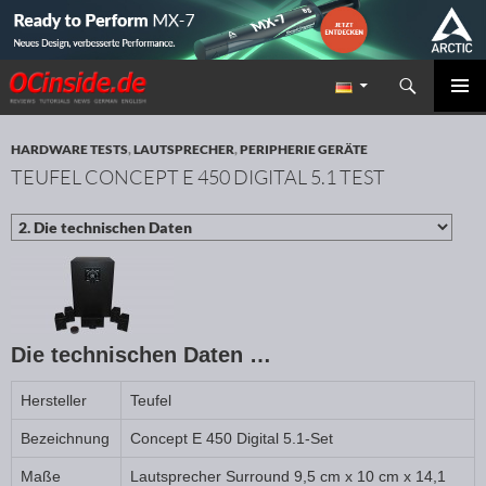
Suchen
Redaktion ocinside.de PC Hardware Portal
ZUM INHALT SPRINGEN
PRIMÄR
MENÜ
HARDWARE TESTS
,
LAUTSPRECHER
,
PERIPHERIE GERÄTE
TEUFEL CONCEPT E 450 DIGITAL 5.1 TEST
Die technischen Daten …
Hersteller
Teufel
Bezeichnung
Concept E 450 Digital 5.1-Set
Maße
Lautsprecher Surround 9,5 cm x 10 cm x 14,1