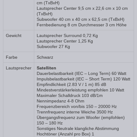
cm (TxBxH)
Lautsprecher Center 9,5 cm x 22,6 cm x 10 cm
(TxBxH)
Subwoofer 40 cm x 40 cm x 62,5 cm (TxBxH)
Fernbedienung 8 cm Durchmesser 3 cm Höhe
Gewicht
Lautsprecher Surround 0,72 Kg
Lautsprecher Center 1,25 Kg
Subwoofer 27 Kg
Farbe
Schwarz
Lautsprecher
Satelliten
Dauerbelastbarkeit (IEC – Long Term) 60 Watt
Impulsbelastbarkeit (IEC – Short Term) 120 Watt
Empfindlichkeit (2.83 V / 1 m) 85 dB
Mindestverstärkerleistung empfohlen 10 Watt
Maximaler Schalldruck 103 dB/1m
Nennimpedanz 4-8 Ohm
Frequenzbereich von/bis 150 – 20000 Hz
Trennfrequenz interne Weiche 3500 Hz
Übergangsfrequenz zum Woofer (empfohlen)
150 – 180 Hz
Sonstiges Neutrale klangliche Abstimmung
Hochtöner (Anzahl pro Box) 1