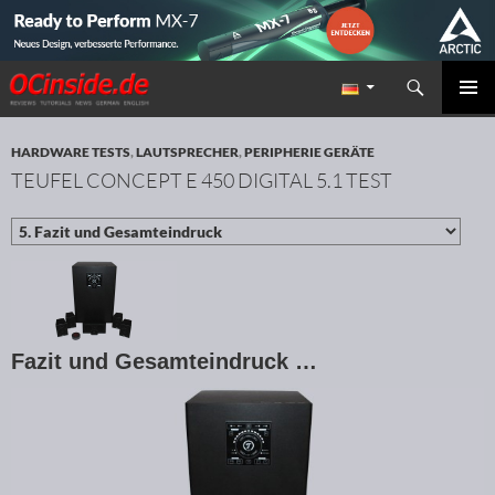
Suchen
Redaktion ocinside.de PC Hardware Portal
ZUM INHALT SPRINGEN
PRIMÄR
MENÜ
HARDWARE TESTS
,
LAUTSPRECHER
,
PERIPHERIE GERÄTE
TEUFEL CONCEPT E 450 DIGITAL 5.1 TEST
Fazit und Gesamteindruck …