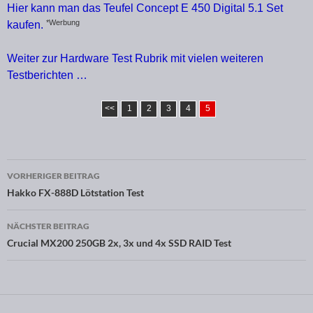
Hier kann man das Teufel Concept E 450 Digital 5.1 Set
*Werbung
kaufen.
Weiter zur Hardware Test Rubrik mit vielen weiteren
Testberichten …
<<
1
2
3
4
5
VORHERIGER BEITRAG
Beitragsnavigation
Hakko FX-888D Lötstation Test
NÄCHSTER BEITRAG
Crucial MX200 250GB 2x, 3x und 4x SSD RAID Test