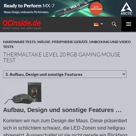
Suchen
Redaktion ocinside.de PC Hardware Portal
ZUM INHALT SPRINGEN
PRIMÄR
MENÜ
HARDWARE TESTS
,
MÄUSE
,
PERIPHERIE GERÄTE
,
UNBOXING UND VIDEO
TESTS
THERMALTAKE LEVEL 20 RGB GAMING MOUSE
TEST
Aufbau, Design und sonstige Features …
Kommen wir nun zum Design der Maus. Diese präsentiert
sich in schlichtem schwarz, die LED-Zonen sind hellgrau
abgesetzt. Ausgeschaltet ist sie nicht gerade ein Blickfang,