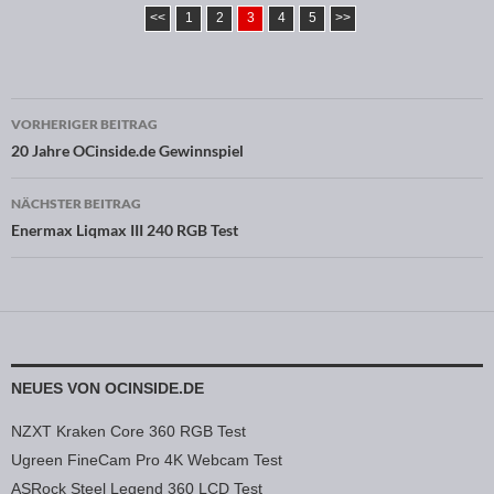
<<
1
2
3
4
5
>>
VORHERIGER BEITRAG
Beitragsnavigation
20 Jahre OCinside.de Gewinnspiel
NÄCHSTER BEITRAG
Enermax Liqmax III 240 RGB Test
NEUES VON OCINSIDE.DE
NZXT Kraken Core 360 RGB Test
Ugreen FineCam Pro 4K Webcam Test
ASRock Steel Legend 360 LCD Test