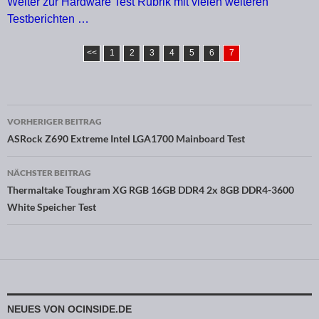
Weiter zur Hardware Test Rubrik mit vielen weiteren
Testberichten …
<<
1
2
3
4
5
6
7
VORHERIGER BEITRAG
Beitragsnavigation
ASRock Z690 Extreme Intel LGA1700 Mainboard Test
NÄCHSTER BEITRAG
Thermaltake Toughram XG RGB 16GB DDR4 2x 8GB DDR4-3600
White Speicher Test
NEUES VON OCINSIDE.DE