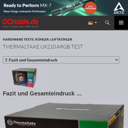
Suchen
Redaktion ocinside.de PC Hardware Portal
ZUM INHALT SPRINGEN
PRIMÄR
MENÜ
HARDWARE TESTS
,
KÜHLER
,
LUFTKÜHLER
THERMALTAKE UX210 ARGB TEST
Fazit und Gesamteindruck …