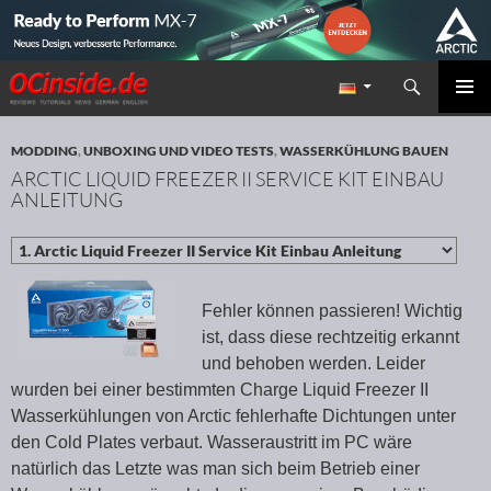
Suchen
Redaktion ocinside.de PC Hardware Portal
ZUM INHALT SPRINGEN
PRIMÄR
MENÜ
MODDING
,
UNBOXING UND VIDEO TESTS
,
WASSERKÜHLUNG BAUEN
ARCTIC LIQUID FREEZER II SERVICE KIT EINBAU
ANLEITUNG
Fehler können passieren! Wichtig
ist, dass diese rechtzeitig erkannt
und behoben werden. Leider
wurden bei einer bestimmten Charge Liquid Freezer II
Wasserkühlungen von Arctic fehlerhafte Dichtungen unter
den Cold Plates verbaut. Wasseraustritt im PC wäre
natürlich das Letzte was man sich beim Betrieb einer