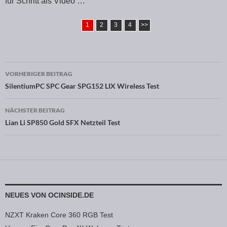
für Schritt als Video …
1
2
3
4
>>
VORHERIGER BEITRAG
Beitragsnavigation
SilentiumPC SPC Gear SPG152 LIX Wireless Test
NÄCHSTER BEITRAG
Lian Li SP850 Gold SFX Netzteil Test
NEUES VON OCINSIDE.DE
NZXT Kraken Core 360 RGB Test