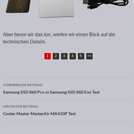
Aber bevor wir das tun, werfen wir einen Blick auf die
technischen Details.
1
2
3
4
5
>>
VORHERIGER BEITRAG
Beitragsnavigation
Samsung SSD 860 Pro vs Samsung SSD 860 Evo Test
NÄCHSTER BEITRAG
Cooler Master MasterAir MA410P Test