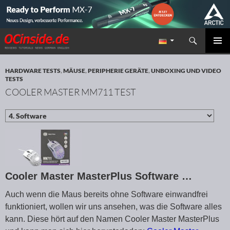
Suchen
Redaktion ocinside.de PC Hardware Portal
ZUM INHALT SPRINGEN
PRIMÄR
MENÜ
HARDWARE TESTS
,
MÄUSE
,
PERIPHERIE GERÄTE
,
UNBOXING UND VIDEO
TESTS
COOLER MASTER MM711 TEST
Cooler Master MasterPlus Software …
Auch wenn die Maus bereits ohne Software einwandfrei
funktioniert, wollen wir uns ansehen, was die Software alles
kann. Diese hört auf den Namen Cooler Master MasterPlus