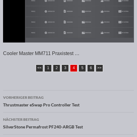
Cooler Master MM711 Praxistest …
<<
1
2
3
4
5
6
>>
VORHERIGER BEITRAG
Beitragsnavigation
Thrustmaster eSwap Pro Controller Test
NÄCHSTER BEITRAG
SilverStone Permafrost PF240-ARGB Test