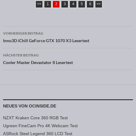
<<
1
2
3
4
5
6
>>
VORHERIGER BEITRAG
Beitragsnavigation
Inno3D iChill GeForce GTX 1070 X3 Lesertest
NÄCHSTER BEITRAG
Cooler Master Devastator II Lesertest
NEUES VON OCINSIDE.DE
NZXT Kraken Core 360 RGB Test
Ugreen FineCam Pro 4K Webcam Test
ASRock Steel Legend 360 LCD Test