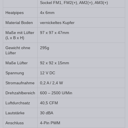
Sockel FM1, FM2(+), AM2(+), AM3(+)
Heatpipes
4x 6mm
Material Boden
vernickeltes Kupfer
Maße mit Lüfter
97 x 97 x 47mm
(L x B x H)
Gewicht ohne
295g
Lüfter
Maße Lüfter
92 x 92 x 15mm
Spannung
12 V DC
Stromaufnahme
0,2 A / 2,4 W
Drehzahlbereich
600 – 2500 U/Min
Luftdurchsatz
40,5 CFM
Lautstärke
30 dBA
Anschluss
4-Pin PWM