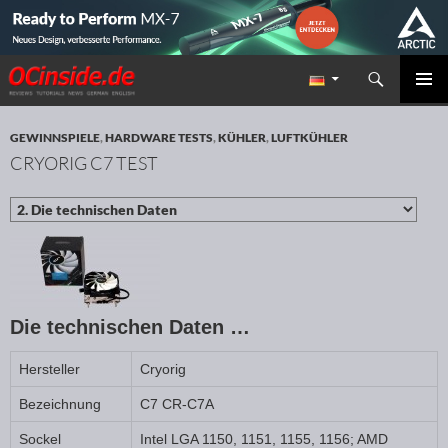
Suchen
Redaktion ocinside.de PC Hardware Portal
ZUM INHALT SPRINGEN
PRIMÄR
MENÜ
GEWINNSPIELE
,
HARDWARE TESTS
,
KÜHLER
,
LUFTKÜHLER
CRYORIG C7 TEST
Die technischen Daten …
Hersteller
Cryorig
Bezeichnung
C7 CR-C7A
Sockel
Intel LGA 1150, 1151, 1155, 1156; AMD