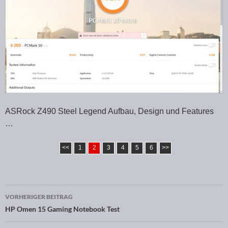
ASRock Z490 Steel Legend Aufbau, Design und Features
…
<<
1
2
3
4
5
6
>>
VORHERIGER BEITRAG
Beitragsnavigation
HP Omen 15 Gaming Notebook Test