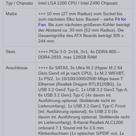
Typ / Chipsatz
Intel LGA 1200 CPU / Intel Z490 Chipsatz
Maße
+++ 10 mm (27 mm Radius) vom Sockel bis
zum nächsten Elko bzw. Bauteil – siehe
Fit for
Fan
. Bis zum nächsten größeren Kühler beträgt
der Abstand ca. 33 mm (52 mm Radius). Die
Gesamtgröße des ATX Boards beträgt 305 x
244 mm.
Slots
++++ PCIe 3.0: 2×16, 3×1, 4x DDR4-800 –
DDR4-2933, max 128GB RAM
Anschlüsse
++++ 6x SATA3, 3x Ultra M.2 (Hyper M.2 64
Gb/s Gen4 x4 je nach CPU), 1x M.2 WIFI/BT,
1x PS/2, 1x 10/100/1000/2500 Mbps base-T
Ethernet (Realtek Dragon RTL8125BG), 1x
USB 3.2 Gen2 Typ-C, 1x USB 3.2 Gen2 Typ-A,
6x USB 3.2 Gen1 Typ-C (4x davon int.
Ausführung optional, Slotblende nicht im
Lieferumfang), 1x USB 3.2 Gen1 Typ-C Front
(int. Ausführung optional), 6x USB 2.0 (4x
davon int. Ausführung optional, Slotblende nicht
im Lieferumfang), 8-Kanal Realtek ALC1200
onboard 7.1 Sound mit 5x 3.5 mm
Klinkenbuchsen (1x optischer S/PDIF out, 1x