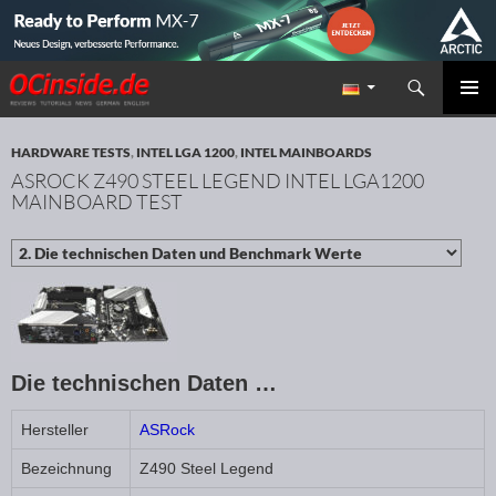
Suchen
Redaktion ocinside.de PC Hardware Portal
ZUM INHALT SPRINGEN
PRIMÄR
MENÜ
HARDWARE TESTS
,
INTEL LGA 1200
,
INTEL MAINBOARDS
ASROCK Z490 STEEL LEGEND INTEL LGA1200
MAINBOARD TEST
Die technischen Daten …
Hersteller
ASRock
Bezeichnung
Z490 Steel Legend