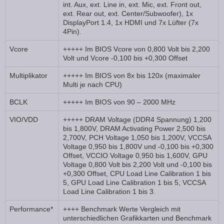
int. Aux, ext. Line in, ext. Mic, ext. Front out,
ext. Rear out, ext. Center/Subwoofer), 1x
DisplayPort 1.4, 1x HDMI und 7x Lüfter (7x
4Pin).
Vcore
+++++ Im BIOS Vcore von 0,800 Volt bis 2,200
Volt und Vcore -0,100 bis +0,300 Offset
Multiplikator
+++++ Im BIOS von 8x bis 120x (maximaler
Multi je nach CPU)
BCLK
+++++ Im BIOS von 90 – 2000 MHz
VIO/VDD
+++++ DRAM Voltage (DDR4 Spannung) 1,200
bis 1,800V, DRAM Activating Power 2,500 bis
2,700V, PCH Voltage 1,050 bis 1,200V, VCCSA
Voltage 0,950 bis 1,800V und -0,100 bis +0,300
Offset, VCCIO Voltage 0,950 bis 1,600V, GPU
Voltage 0,800 Volt bis 2,200 Volt und -0,100 bis
+0,300 Offset, CPU Load Line Calibration 1 bis
5, GPU Load Line Calibration 1 bis 5, VCCSA
Load Line Calibration 1 bis 3.
Performance*
++++ Benchmark Werte Vergleich mit
unterschiedlichen Grafikkarten und Benchmark