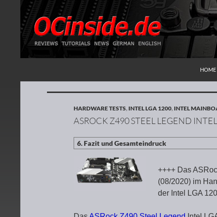
ZUM I
Suchen
Redaktion ocinside.de PC Hardware Portal
HOME
HARDWARE TESTS
,
INTEL LGA 1200
,
INTEL MAINB
ASROCK Z490 STEEL LEGEND INTE
++++ Das ASRock 
(08/2020) im Hand
der Intel LGA 12
Das
ASRock Z490 Steel Legend
Intel LG