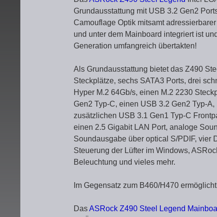
Grundausstattung mit USB 3.2 Gen2 Ports 
Camouflage Optik mitsamt adressierbarer 
und unter dem Mainboard integriert ist u
Generation umfangreich übertakten!
Als Grundausstattung bietet das Z490 St
Steckplätze, sechs SATA3 Ports, drei schn
Hyper M.2 64Gb/s, einen M.2 2230 Steckpl
Gen2 Typ-C, einen USB 3.2 Gen2 Typ-A, 
zusätzlichen USB 3.1 Gen1 Typ-C Frontpa
einen 2.5 Gigabit LAN Port, analoge Soun
Soundausgabe über optical S/PDIF, vier
Steuerung der Lüfter im Windows, ASRo
Beleuchtung und vieles mehr.
Im Gegensatz zum B460/H470 ermöglicht 
Das
ASRock Z490 Steel Legend Mainboa