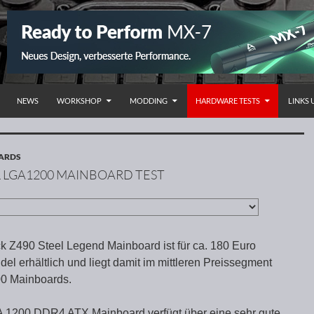
NHALT SPRINGEN
NEWS
WORKSHOP
MODDING
HARDWARE TESTS
LINKS
OARDS
L LGA1200 MAINBOARD TEST
Z490 Steel Legend Mainboard ist für ca. 180 Euro
el erhältlich und liegt damit im mittleren Preissegment
00 Mainboards.
A 1200 DDR4 ATX Mainboard verfügt über eine sehr gute