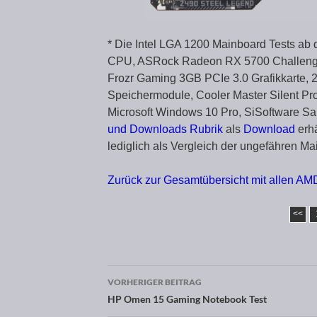
* Die Intel LGA 1200 Mainboard Tests ab 
CPU, ASRock Radeon RX 5700 Challenge
Frozr Gaming 3GB PCIe 3.0 Grafikkarte, 
Speichermodule, Cooler Master Silent Pro
Microsoft Windows 10 Pro, SiSoftware S
und Downloads Rubrik
als
Download
erhä
lediglich als Vergleich der ungefähren M
Zurück zur Gesamtübersicht mit allen AMD
<<
VORHERIGER BEITRAG
Beitragsnavigation
HP Omen 15 Gaming Notebook Test