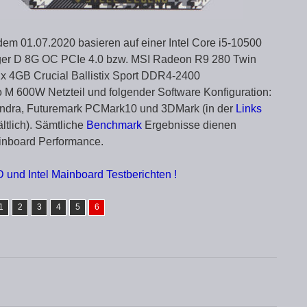
dem 01.07.2020 basieren auf einer Intel Core i5-10500
r D 8G OC PCIe 4.0 bzw. MSI Radeon R9 280 Twin
2x 4GB Crucial Ballistix Sport DDR4-2400
 M 600W Netzteil und folgender Software Konfiguration:
andra, Futuremark PCMark10 und 3DMark (in der
Links
ltlich). Sämtliche
Benchmark
Ergebnisse dienen
ainboard Performance.
 und Intel Mainboard Testberichten !
1
2
3
4
5
6