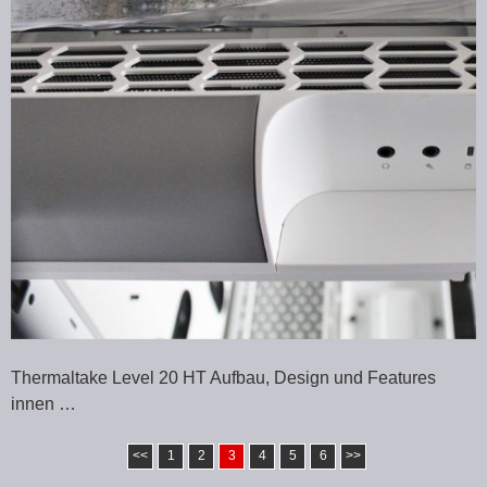
Thermaltake Level 20 HT Aufbau, Design und Features
innen …
<<
1
2
3
4
5
6
>>