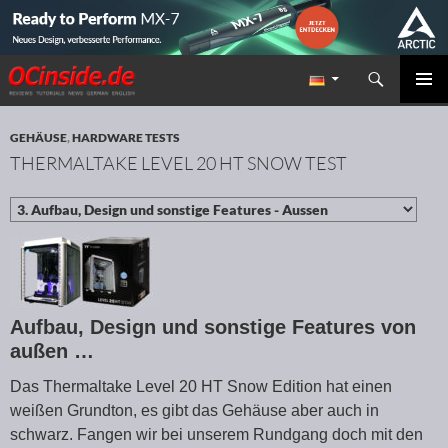
Suchen
Redaktion ocinside.de PC Hardware Portal
ZUM INHALT SPRINGEN
PRIMÄR
MENÜ
GEHÄUSE
,
HARDWARE TESTS
THERMALTAKE LEVEL 20 HT SNOW TEST
Aufbau, Design und sonstige Features von
außen …
Das Thermaltake Level 20 HT Snow Edition hat einen
weißen Grundton, es gibt das Gehäuse aber auch in
schwarz. Fangen wir bei unserem Rundgang doch mit den