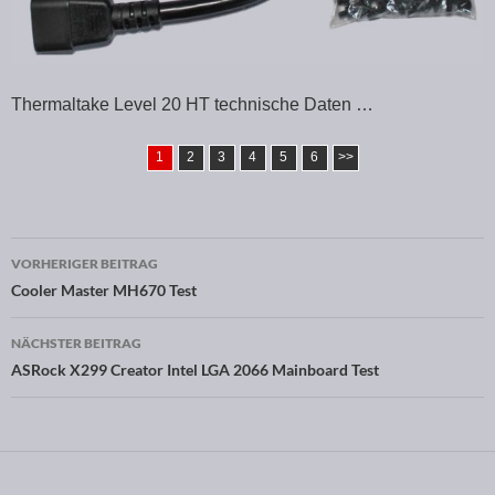
Thermaltake Level 20 HT technische Daten …
1
2
3
4
5
6
>>
VORHERIGER BEITRAG
Beitragsnavigation
Cooler Master MH670 Test
NÄCHSTER BEITRAG
ASRock X299 Creator Intel LGA 2066 Mainboard Test