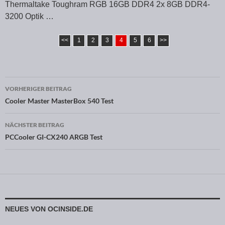
Thermaltake Toughram RGB 16GB DDR4 2x 8GB DDR4-
3200 Optik …
<<
1
2
3
4
5
6
>>
VORHERIGER BEITRAG
Beitragsnavigation
Cooler Master MasterBox 540 Test
NÄCHSTER BEITRAG
PCCooler GI-CX240 ARGB Test
NEUES VON OCINSIDE.DE