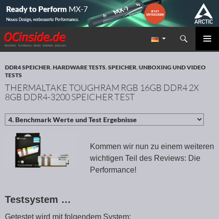
Suchen
Redaktion ocinside.de PC Hardware Portal
ZUM INHALT SPRINGEN
PRIMÄR
MENÜ
DDR4 SPEICHER
,
HARDWARE TESTS
,
SPEICHER
,
UNBOXING UND VIDEO
TESTS
THERMALTAKE TOUGHRAM RGB 16GB DDR4 2X
8GB DDR4-3200 SPEICHER TEST
Kommen wir nun zu einem weiteren
wichtigen Teil des Reviews: Die
Performance!
Testsystem …
Getestet wird mit folgendem System: