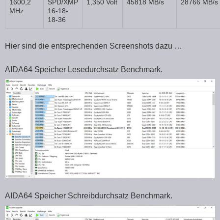
1600,2
SPD/XMP
1,350 Volt
45818 MB/s
28766 MB/s
MHz
16-18-
18-36
Hier sind die entsprechenden Screenshots dazu …
AIDA64 Speicher Lesedurchsatz Benchmark.
AIDA64 Speicher Schreibdurchsatz Benchmark.