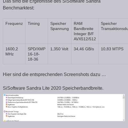
Das sind die Ergebnisse des SiSoftware Sandra
Benchmarktest:
Frequenz
Timing
Speicher
RAM
Speicher
Spannung
Bandbreite
Transaktionsd
Integer B/F
AVX512/512
1600,2
SPD/XMP
1,350 Volt
34,46 GB/s
10,83 MTPS
MHz
16-18-
18-36
Hier sind die entsprechenden Screenshots dazu …
SiSoftware Sandra Lite 2020 Speicherbandbreite.