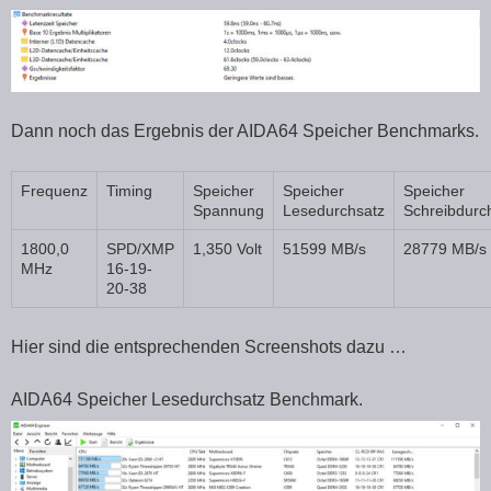
Dann noch das Ergebnis der AIDA64 Speicher Benchmarks.
Frequenz
Timing
Speicher
Speicher
Speicher
Spannung
Lesedurchsatz
Schreibdurc
1800,0
SPD/XMP
1,350 Volt
51599 MB/s
28779 MB/s
MHz
16-19-
20-38
Hier sind die entsprechenden Screenshots dazu …
AIDA64 Speicher Lesedurchsatz Benchmark.