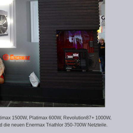
latimax 1500W, Platimax 600W, Revolution87+ 1000W,
die neuen Enermax Triathlor 350-700W Netzteile.