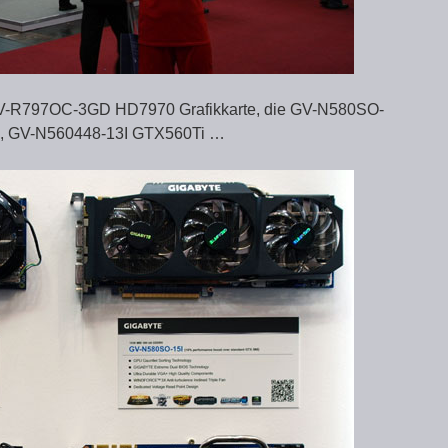
e GV-R797OC-3GD HD7970 Grafikkarte, die GV-N580SO-
 GV-N560448-13I GTX560Ti …