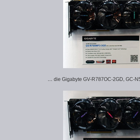
… die Gigabyte GV-R787OC-2GD, GC-