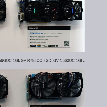
N56GOC-1GI, GV-R785OC-2GD, GV-N560OC-1GI …