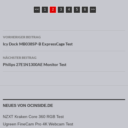
<<
1
2
3
4
5
6
>>
VORHERIGER BEITRAG
Beitragsnavigation
Icy Dock MB038SP-B ExpressCage Test
NÄCHSTER BEITRAG
Philips 27E1N1300AE Monitor Test
NEUES VON OCINSIDE.DE
NZXT Kraken Core 360 RGB Test
Ugreen FineCam Pro 4K Webcam Test