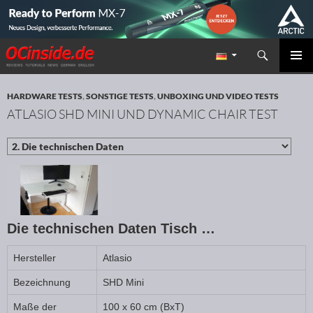
Suchen
Redaktion ocinside.de PC Hardware Portal
ZUM INHALT SPRINGEN
PRIMÄR
MENÜ
HARDWARE TESTS
,
SONSTIGE TESTS
,
UNBOXING UND VIDEO TESTS
ATLASIO SHD MINI UND DYNAMIC CHAIR TEST
Die technischen Daten Tisch …
Hersteller
Atlasio
Bezeichnung
SHD Mini
Maße der
100 x 60 cm (BxT)