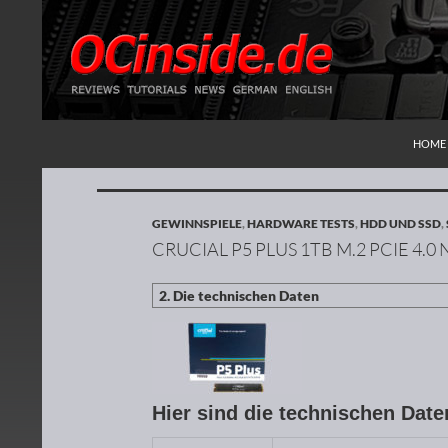
ZUM I
Suchen
Redaktion ocinside.de PC Hardware Portal
HOME
GEWINNSPIELE
,
HARDWARE TESTS
,
HDD UND SSD
,
CRUCIAL P5 PLUS 1TB M.2 PCIE 4.0
Hier sind die technischen Date