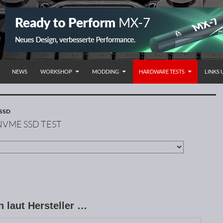
NHALT SPRINGEN
NEWS
WORKSHOP
MODDING
HARDWARE TESTS
LINKS
SSD
 NVME SSD TEST
n laut Hersteller …