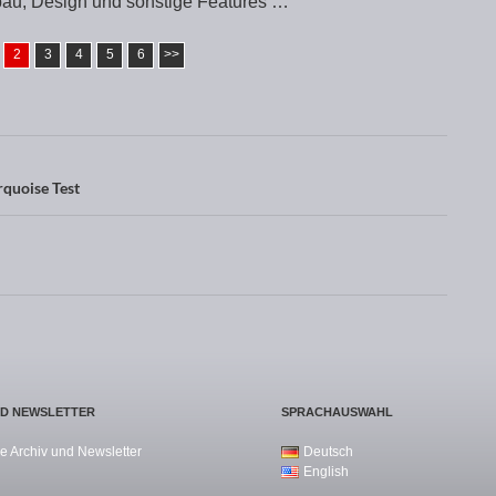
au, Design und sonstige Features …
2
3
4
5
6
>>
quoise Test
ND NEWSLETTER
SPRACHAUSWAHL
e Archiv und Newsletter
Deutsch
English