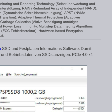
itoring and Reporting Technology (Selbstüberwachung und
 Unterstützung, RAIN (Redundant Array of Independent NAND),
ion (Dynamische Schreibbeschleunigung), APST (NVMe
ansition), Adaptive Thermal Protection (Adaptiver
 Garbage Collection (Aktive Beseitigung unnötiger
d Power Loss Immunity, Multistep Data Integrity Algorithms
e (ECC Fehlerkorrektur), Hardware-based Encryption
g).
o
SSD und Festplatten Informations-Software. Damit
en und Betriebsdaten von SSDs anzeigen. PCIe 4.0 x4