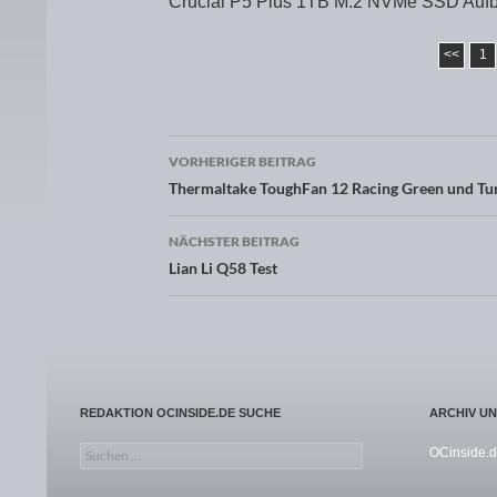
Crucial P5 Plus 1TB M.2 NVMe SSD Aufb
<<
1
VORHERIGER BEITRAG
Beitragsnavigation
Thermaltake ToughFan 12 Racing Green und Tur
NÄCHSTER BEITRAG
Lian Li Q58 Test
REDAKTION OCINSIDE.DE SUCHE
ARCHIV U
Suchen nach:
OCinside.d