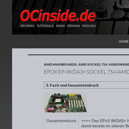
ZUM I
Suchen
Redaktion ocinside.de PC Hardware Portal
HOME
AMD MAINBOARDS
,
AMD SOCKEL 754
,
HARDWARE 
EPOX EP-8KDA3+ SOCKEL 754 (AM
Gesamteindruck
++++ Das EPoX 8KDA3+ hat
damit bereits im oberen B