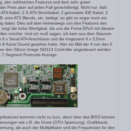
, den zahlreichen Features und dem sehr guten
der Preis aber auf jeden Fall gerechtfertigt. Nicht nur, daß
TA Kabel, 2 S-ATA Stromkabel, 2 gerundete IDE Kabel, 2
, eine ATX Blende, etc. beilegt, so gibt es sogar noch ein
ug dabei. Dies soll aber keineswegs von den Features des
zeigt die hohe Wertigkeit, die uns die Firma EPoX mit diesem
ellen möchte. Und ich muß sagen, ich kam aus dem Staunen
die 6 x Serial ATA Anschlüsse und die insgesamt 6 x 3,5mm
n 8 Kanal Sound gesehen habe. Hier ein Bild der 4 von den 6
er den Silicon Image Sil3114 Controller angesteuert werden
n 7-Segment Postcode Anzeige:
gsfeatures kommen nicht zu kurz, denn über das BIOS können
pannungen wie z.B. die Vcore (CPU-Spannung), Grafikkarte,
nnung, als auch der Multiplikator und die Frequenzen für den