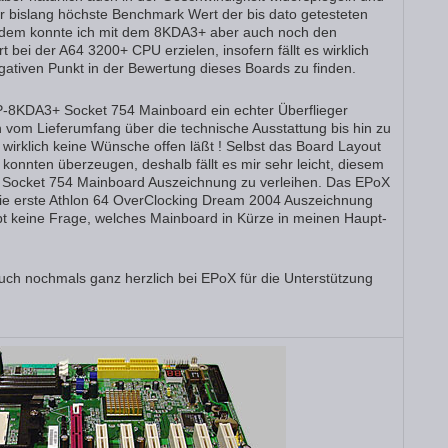
er bislang höchste Benchmark Wert der bis dato getesteten
udem konnte ich mit dem 8KDA3+ aber auch noch den
bei der A64 3200+ CPU erzielen, insofern fällt es wirklich
ativen Punkt in der Bewertung dieses Boards zu finden.
EP-8KDA3+ Socket 754 Mainboard ein echter Überflieger
vom Lieferumfang über die technische Ausstattung bis hin zu
wirklich keine Wünsche offen läßt ! Selbst das Board Layout
onnten überzeugen, deshalb fällt es mir sehr leicht, diesem
e Socket 754 Mainboard Auszeichnung zu verleihen. Das EPoX
ie erste Athlon 64 OverClocking Dream 2004 Auszeichnung
bt keine Frage, welches Mainboard in Kürze in meinen Haupt-
uch nochmals ganz herzlich bei EPoX für die Unterstützung