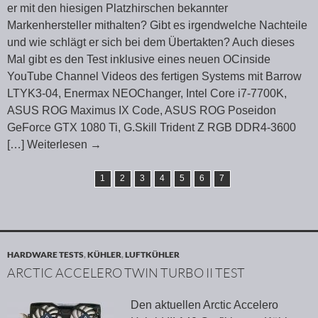
er mit den hiesigen Platzhirschen bekannter
Markenhersteller mithalten? Gibt es irgendwelche Nachteile
und wie schlägt er sich bei dem Übertakten? Auch dieses
Mal gibt es den Test inklusive eines neuen OCinside
YouTube Channel Videos des fertigen Systems mit Barrow
LTYK3-04, Enermax NEOChanger, Intel Core i7-7700K,
ASUS ROG Maximus IX Code, ASUS ROG Poseidon
GeForce GTX 1080 Ti, G.Skill Trident Z RGB DDR4-3600
[…] Weiterlesen
→
1
2
3
4
5
6
7
HARDWARE TESTS
,
KÜHLER
,
LUFTKÜHLER
ARCTIC ACCELERO TWIN TURBO II TEST
Den aktuellen Arctic Accelero