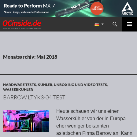
Suchen
Redaktion ocinside.de PC Hardware Portal
ZUM INHALT SPRINGEN
PRIMÄR
MENÜ
Monatsarchiv: Mai 2018
HARDWARE TESTS
,
KÜHLER
,
UNBOXING UND VIDEO TESTS
,
WASSERKÜHLER
BARROW LTYK3-04 TEST
Heute schauen wir uns einen
Wasserkühler von der in Europa
eher weniger bekannten
asiatischen Firma Barrow an. Kann