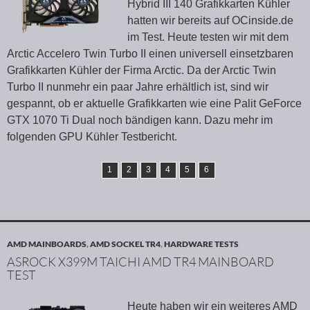
Hybrid III 140 Grafikkarten Kühler
hatten wir bereits auf OCinside.de
im Test. Heute testen wir mit dem
Arctic Accelero Twin Turbo II einen universell einsetzbaren
Grafikkarten Kühler der Firma Arctic. Da der Arctic Twin
Turbo II nunmehr ein paar Jahre erhältlich ist, sind wir
gespannt, ob er aktuelle Grafikkarten wie eine Palit GeForce
GTX 1070 Ti Dual noch bändigen kann. Dazu mehr im
folgenden GPU Kühler Testbericht.
1
2
3
4
5
6
AMD MAINBOARDS
,
AMD SOCKEL TR4
,
HARDWARE TESTS
ASROCK X399M TAICHI AMD TR4 MAINBOARD
TEST
Heute haben wir ein weiteres AMD