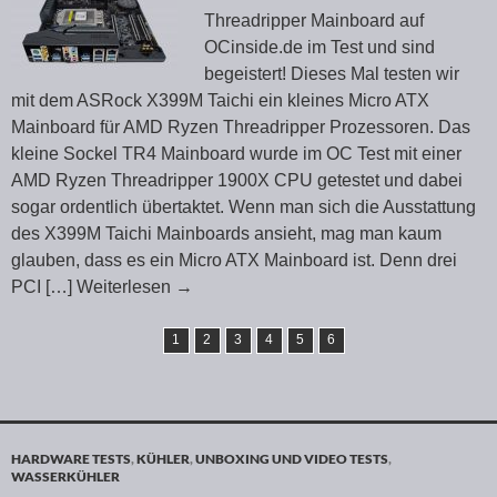
Threadripper Mainboard auf
OCinside.de im Test und sind
begeistert! Dieses Mal testen wir
mit dem ASRock X399M Taichi ein kleines Micro ATX
Mainboard für AMD Ryzen Threadripper Prozessoren. Das
kleine Sockel TR4 Mainboard wurde im OC Test mit einer
AMD Ryzen Threadripper 1900X CPU getestet und dabei
sogar ordentlich übertaktet. Wenn man sich die Ausstattung
des X399M Taichi Mainboards ansieht, mag man kaum
glauben, dass es ein Micro ATX Mainboard ist. Denn drei
PCI
[…] Weiterlesen
→
1
2
3
4
5
6
HARDWARE TESTS
,
KÜHLER
,
UNBOXING UND VIDEO TESTS
,
WASSERKÜHLER