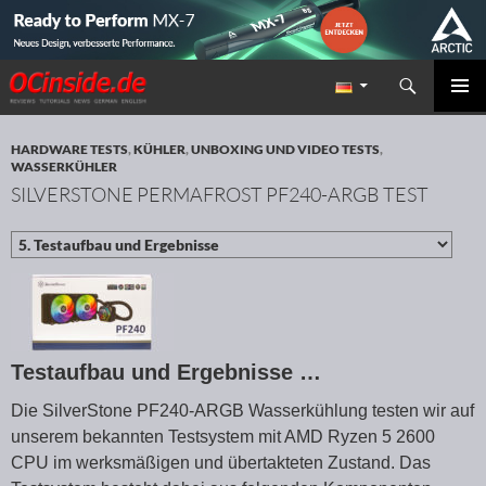
Suchen
Redaktion ocinside.de PC Hardware Portal
ZUM INHALT SPRINGEN
PRIMÄR
MENÜ
HARDWARE TESTS
,
KÜHLER
,
UNBOXING UND VIDEO TESTS
,
WASSERKÜHLER
SILVERSTONE PERMAFROST PF240-ARGB TEST
Testaufbau und Ergebnisse …
Die SilverStone PF240-ARGB Wasserkühlung testen wir auf
unserem bekannten Testsystem mit AMD Ryzen 5 2600
CPU im werksmäßigen und übertakteten Zustand. Das