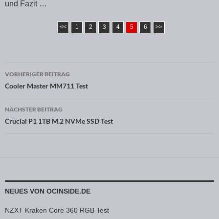
und Fazit …
<<
1
2
3
4
5
6
>>
VORHERIGER BEITRAG
Beitragsnavigation
Cooler Master MM711 Test
NÄCHSTER BEITRAG
Crucial P1 1TB M.2 NVMe SSD Test
NEUES VON OCINSIDE.DE
NZXT Kraken Core 360 RGB Test