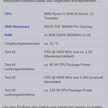
Testsystem besteht dabei aus folgenden Komponenten …
CPU
AMD Ryzen 5 2600 (6 Kerne, 12
Threads)
AMD Mainboard
ASUS TUF B450M-Pro Gaming
RAM
2x 8GB DDR4-3000MHz CL16
Umgebungstemperatur
ca. 21 °C
Test #1
CPU @ 3400 MHz und ca. 1,2V
(Mainboard default)
Test #1
ca. 85 W CPU Package Power
Leistungsaufnahme
Test #2
CPU @ 4000 MHz und 1,38V (manuell
übertaktet)
Test #2
ca. 133 W CPU Package Power
Leistungsaufnahme
Um den Einfluss des Gehäuses möglichst gering zu halten,