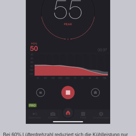
Bei 60% Lüfterdrehzahl reduziert sich die Kühlleistung nur