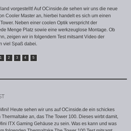
land vorgestellt! Auf OCinside.de sehen wir uns die neue
n Cooler Master an, hierbei handelt es sich um einen
Tower. Neben einer coolen Optik verspricht der
jede Menge Platz sowie eine werkzeuglose Montage. Ob
n, zeigen wir in folgendem Test mitsamt Video der
 viel Spaß dabei.
1
2
3
4
5
ST
 Mini! Heute sehen wir uns auf OCinside.de ein schickes
Thermaltake an, das The Tower 100. Dieses wirbt damit,
 Mini ITX Gaming Gehäuse zu sein. Was es kann und was
r im folgenden Thermaltake The Tower 100 Test mitsamt