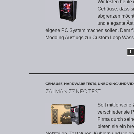
Wir testen heut
Gehäuse, dass si
abgrenzen möchte
und elegante Äst
eigene PC System machen sollen. Dem füh
Modding Ausflugs zur Custom Loop Wass
1
GEHÄUSE
,
HARDWARE TESTS
,
UNBOXING UND VID
ZALMAN Z7 NEO TEST
Seit mittlerweile
verschiedenste 
Firma durch sei
bieten sie ein b
Netzteilen, Tastaturen, Kühlern und vie