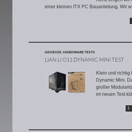
einer kleinen ITX PC Bauanleitung. Wir 
GEHÄUSE
,
HARDWARE TESTS
LIAN LI O11 DYNAMIC MINI TEST
Klein und richtig
Dynamic Mini. D
großer Modularit
im neuen Test klä
1