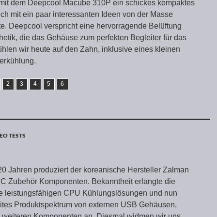
e mit dem Deepcool Macube 310P ein schickes kompaktes
ch mit ein paar interessanten Ideen von der Masse
. Deepcool verspricht eine hervorragende Belüftung
hetik, die das Gehäuse zum perfekten Begleiter für das
len wir heute auf den Zahn, inklusive eines kleinen
erkühlung.
2
3
4
5
6
EO TESTS
 20 Jahren produziert der koreanische Hersteller Zalman
PC Zubehör Komponenten. Bekanntheit erlangte die
ne leistungsfähigen CPU Kühlungslösungen und nun
reites Produktspektrum von externen USB Gehäusen,
len weiteren Komponenten an. Diesmal widmen wir uns