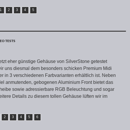
1
2
3
4
5
EO TESTS
tzt eher günstige Gehäuse von SilverStone getestet
ir uns diesmal dem besonders schicken Premium Midi
r in 3 verschiedenen Farbvarianten erhältlich ist. Neben
del anmutenden, gebogenen Aluminium Front bietet das
cheibe sowie adressierbare RGB Beleuchtung und sogar
itere Details zu diesem tollen Gehäuse lüften wir im
2
3
4
5
6