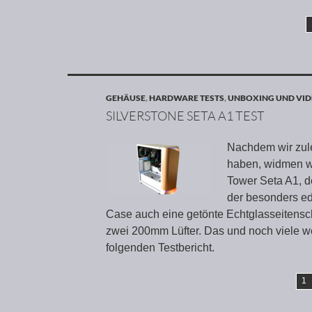
GEHÄUSE
,
HARDWARE TESTS
,
UNBOXING UND VID
SILVERSTONE SETA A1 TEST
Nachdem wir zule
haben, widmen w
Tower Seta A1, de
der besonders e
Case auch eine getönte Echtglasseitens
zwei 200mm Lüfter. Das und noch viele we
folgenden Testbericht.
1