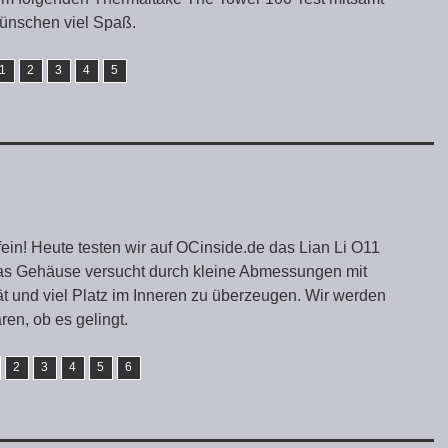
wünschen viel Spaß.
1
2
3
4
5
 fein! Heute testen wir auf OCinside.de das Lian Li O11
as Gehäuse versucht durch kleine Abmessungen mit
ät und viel Platz im Inneren zu überzeugen. Wir werden
ren, ob es gelingt.
2
3
4
5
6