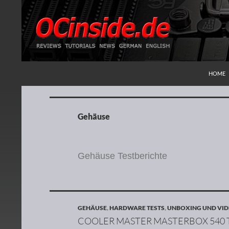
ZUM IN
Suchen
Redaktion ocinside.de PC Hardware Portal
HOME
Gehäuse
Gehäuse Testberichte
GEHÄUSE
,
HARDWARE TESTS
,
UNBOXING UND VID
COOLER MASTER MASTERBOX 540 