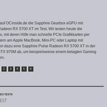
 auf OCinside.de die Sapphire Gearbox eGPU mit
adeon RX 5700 XT im Test. Wir testen heute die
, mit deren Hilfe man schnelle PCIe Grafikkarten per
tern am Apple MacBook, Mini-PC oder Laptop mit
eren dazu eine Sapphire Pulse Radeon RX 5700 XT in der
GTX 970M ab, um beispielsweise einem betagten Gaming
en.
2
3
4
5
6
EO TESTS
EST